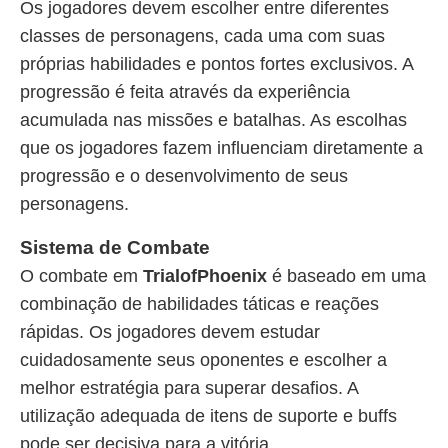
Os jogadores devem escolher entre diferentes
classes de personagens, cada uma com suas
próprias habilidades e pontos fortes exclusivos. A
progressão é feita através da experiência
acumulada nas missões e batalhas. As escolhas
que os jogadores fazem influenciam diretamente a
progressão e o desenvolvimento de seus
personagens.
Sistema de Combate
O combate em
TrialofPhoenix
é baseado em uma
combinação de habilidades táticas e reações
rápidas. Os jogadores devem estudar
cuidadosamente seus oponentes e escolher a
melhor estratégia para superar desafios. A
utilização adequada de itens de suporte e buffs
pode ser decisiva para a vitória.