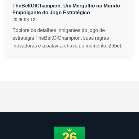
TheBeltOfChampion: Um Mergulho no Mundo
Empolgante do Jogo Estratégico
2026-03-12
Explore os detalhes intrigantes do jogo de
estratégia TheBeltOfChampion, suas regras
inovadoras e a palavra-chave do momento, 26bet.