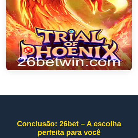
Conclusão: 26bet – A escolha
perfeita para você