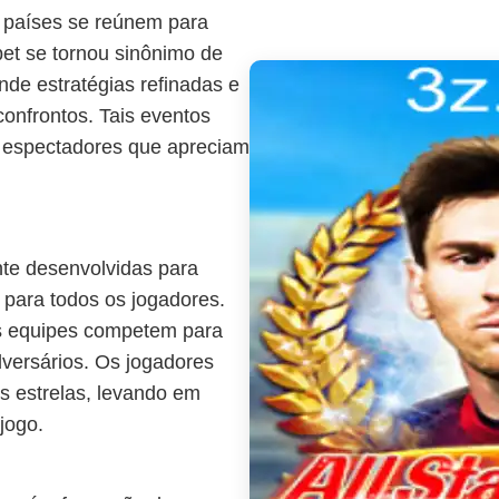
s países se reúnem para
bet se tornou sinônimo de
nde estratégias refinadas e
onfrontos. Tais eventos
 espectadores que apreciam
te desenvolvidas para
 para todos os jogadores.
as equipes competem para
dversários. Os jogadores
s estrelas, levando em
jogo.