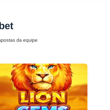
bet
 apostas da equipe