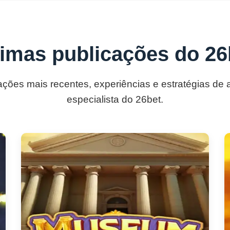
timas publicações do 26
ações mais recentes, experiências e estratégias de
especialista do 26bet.