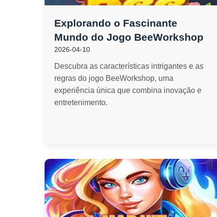
Explorando o Fascinante
Mundo do Jogo BeeWorkshop
2026-04-10
Descubra as características intrigantes e as
regras do jogo BeeWorkshop, uma
experiência única que combina inovação e
entretenimento.