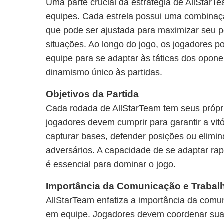
Uma parte crucial da estratégia de AllStarT
equipes. Cada estrela possui uma combinaçã
que pode ser ajustada para maximizar seu p
situações. Ao longo do jogo, os jogadores 
equipe para se adaptar às táticas dos opone
dinamismo único às partidas.
Objetivos da Partida
Cada rodada de AllStarTeam tem seus própri
jogadores devem cumprir para garantir a vitór
capturar bases, defender posições ou elimin
adversários. A capacidade de se adaptar ra
é essencial para dominar o jogo.
Importância da Comunicação e Trabal
AllStarTeam enfatiza a importância da comun
em equipe. Jogadores devem coordenar suas