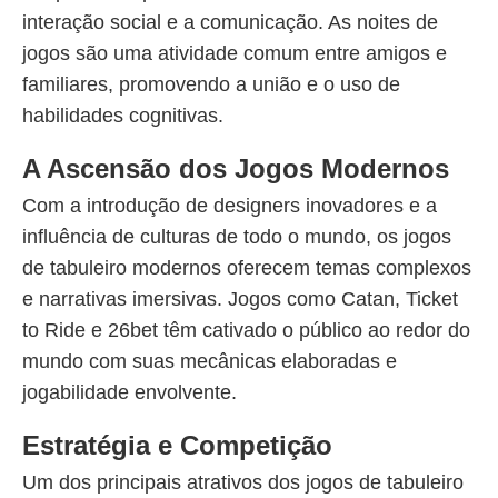
interação social e a comunicação. As noites de
jogos são uma atividade comum entre amigos e
familiares, promovendo a união e o uso de
habilidades cognitivas.
A Ascensão dos Jogos Modernos
Com a introdução de designers inovadores e a
influência de culturas de todo o mundo, os jogos
de tabuleiro modernos oferecem temas complexos
e narrativas imersivas. Jogos como Catan, Ticket
to Ride e 26bet têm cativado o público ao redor do
mundo com suas mecânicas elaboradas e
jogabilidade envolvente.
Estratégia e Competição
Um dos principais atrativos dos jogos de tabuleiro