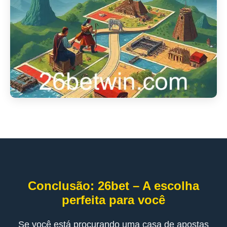
Conclusão: 26bet – A escolha
perfeita para você
Se você está procurando uma casa de apostas