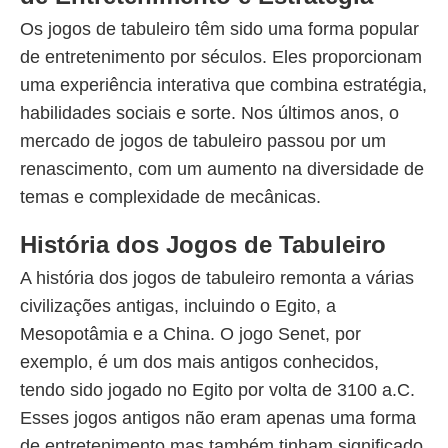
Os jogos de tabuleiro têm sido uma forma popular
de entretenimento por séculos. Eles proporcionam
uma experiência interativa que combina estratégia,
habilidades sociais e sorte. Nos últimos anos, o
mercado de jogos de tabuleiro passou por um
renascimento, com um aumento na diversidade de
temas e complexidade de mecânicas.
História dos Jogos de Tabuleiro
A história dos jogos de tabuleiro remonta a várias
civilizações antigas, incluindo o Egito, a
Mesopotâmia e a China. O jogo Senet, por
exemplo, é um dos mais antigos conhecidos,
tendo sido jogado no Egito por volta de 3100 a.C.
Esses jogos antigos não eram apenas uma forma
de entretenimento mas também tinham significado