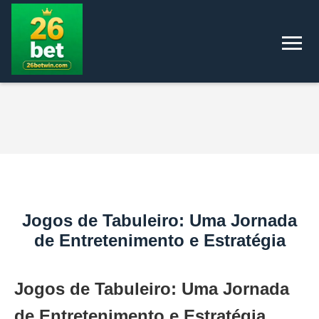
Jogos de Tabuleiro: Uma Jornada
de Entretenimento e Estratégia
Jogos de Tabuleiro: Uma Jornada
de Entretenimento e Estratégia