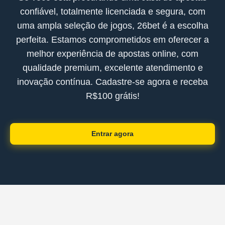
confiável, totalmente licenciada e segura, com
uma ampla seleção de jogos, 26bet é a escolha
perfeita. Estamos comprometidos em oferecer a
melhor experiência de apostas online, com
qualidade premium, excelente atendimento e
inovação contínua. Cadastre-se agora e receba
R$100 grátis!
Entrar agora