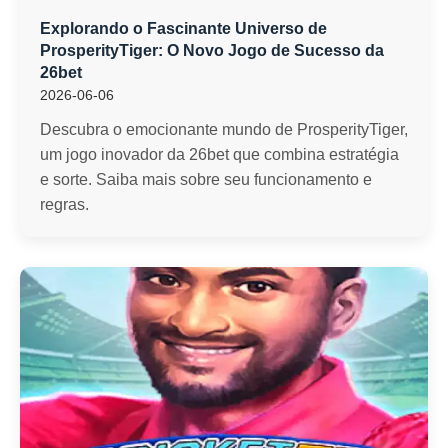
Explorando o Fascinante Universo de
ProsperityTiger: O Novo Jogo de Sucesso da
26bet
2026-06-06
Descubra o emocionante mundo de ProsperityTiger,
um jogo inovador da 26bet que combina estratégia
e sorte. Saiba mais sobre seu funcionamento e
regras.