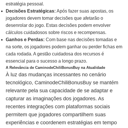
estratégia pessoal.
Decisões Estratégicas:
Após fazer suas apostas, os
jogadores devem tomar decisões que afetarão o
desenrolar do jogo. Estas decisões podem envolver
cálculos cuidadosos sobre riscos e recompensas.
Ganhos e Perdas:
Com base nas decisões tomadas e
na sorte, os jogadores podem ganhar ou perder fichas em
cada rodada. A gestão cuidadosa dos recursos é
essencial para o sucesso a longo prazo.
A Relevância de CaminodeChiliBonusBuy na Atualidade
À luz das mudanças incessantes no cenário
tecnológico, CaminodeChiliBonusBuy se mantém
relevante pela sua capacidade de se adaptar e
capturar as imaginações dos jogadores. As
recentes integrações com plataformas sociais
permitem que jogadores compartilhem suas
experiências e coordenem estratégias em tempo