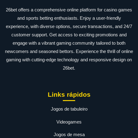
26bet offers a comprehensive online platform for casino games
and sports betting enthusiasts. Enjoy a user-friendly
experience, with diverse options, secure transactions, and 24/7
customer support. Get access to exciting promotions and
engage with a vibrant gaming community tailored to both
newcomers and seasoned bettors. Experience the thrill of online
gaming with cutting-edge technology and responsive design on
26bet.
Links rápidos
Jogos de tabuleiro
Videogames
Jogos de mesa