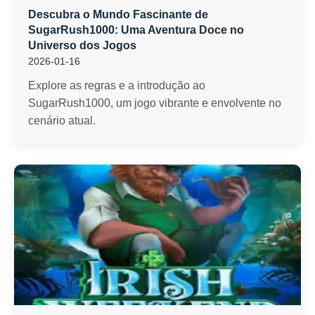
Descubra o Mundo Fascinante de
SugarRush1000: Uma Aventura Doce no
Universo dos Jogos
2026-01-16
Explore as regras e a introdução ao
SugarRush1000, um jogo vibrante e envolvente no
cenário atual.