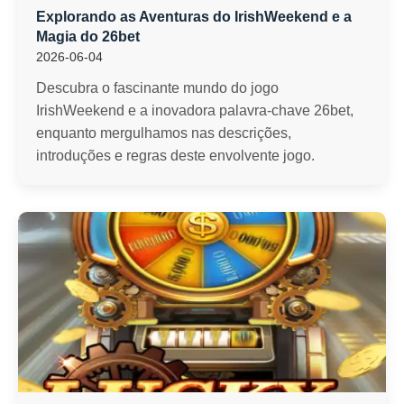
Explorando as Aventuras do IrishWeekend e a
Magia do 26bet
2026-06-04
Descubra o fascinante mundo do jogo
IrishWeekend e a inovadora palavra-chave 26bet,
enquanto mergulhamos nas descrições,
introduções e regras deste envolvente jogo.