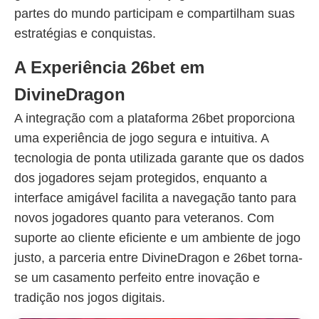
partes do mundo participam e compartilham suas
estratégias e conquistas.
A Experiência 26bet em
DivineDragon
A integração com a plataforma 26bet proporciona
uma experiência de jogo segura e intuitiva. A
tecnologia de ponta utilizada garante que os dados
dos jogadores sejam protegidos, enquanto a
interface amigável facilita a navegação tanto para
novos jogadores quanto para veteranos. Com
suporte ao cliente eficiente e um ambiente de jogo
justo, a parceria entre DivineDragon e 26bet torna-
se um casamento perfeito entre inovação e
tradição nos jogos digitais.