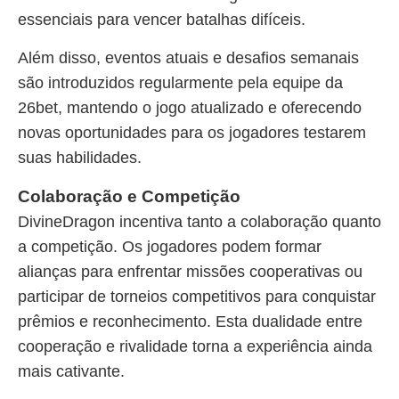
essenciais para vencer batalhas difíceis.
Além disso, eventos atuais e desafios semanais
são introduzidos regularmente pela equipe da
26bet, mantendo o jogo atualizado e oferecendo
novas oportunidades para os jogadores testarem
suas habilidades.
Colaboração e Competição
DivineDragon incentiva tanto a colaboração quanto
a competição. Os jogadores podem formar
alianças para enfrentar missões cooperativas ou
participar de torneios competitivos para conquistar
prêmios e reconhecimento. Esta dualidade entre
cooperação e rivalidade torna a experiência ainda
mais cativante.