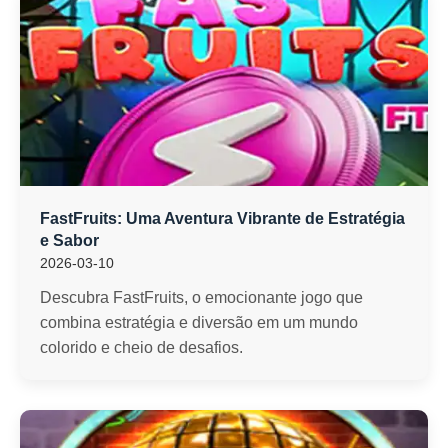
FastFruits: Uma Aventura Vibrante de Estratégia
e Sabor
2026-03-10
Descubra FastFruits, o emocionante jogo que
combina estratégia e diversão em um mundo
colorido e cheio de desafios.