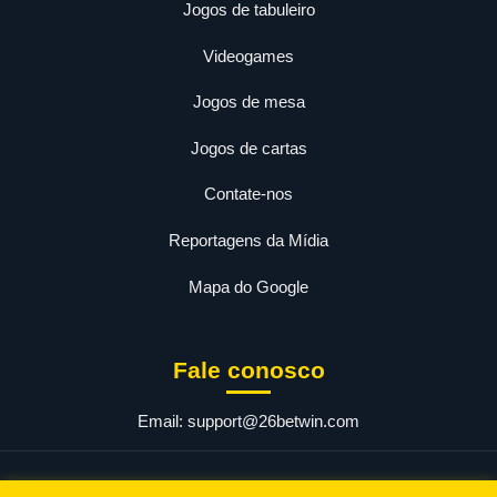
Jogos de tabuleiro
Videogames
Jogos de mesa
Jogos de cartas
Contate-nos
Reportagens da Mídia
Mapa do Google
Fale conosco
Email:
support@26betwin.com
© 2026 26bet. Todos os direitos reservados.