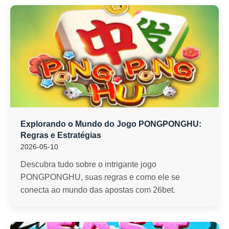
Explorando o Mundo do Jogo PONGPONGHU:
Regras e Estratégias
2026-05-10
Descubra tudo sobre o intrigante jogo
PONGPONGHU, suas regras e como ele se
conecta ao mundo das apostas com 26bet.