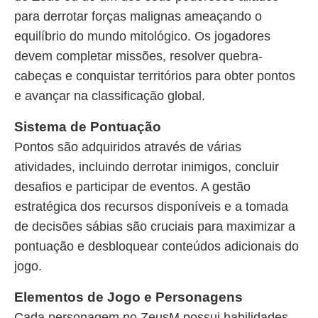
para derrotar forças malignas ameaçando o
equilíbrio do mundo mitológico. Os jogadores
devem completar missões, resolver quebra-
cabeças e conquistar territórios para obter pontos
e avançar na classificação global.
Sistema de Pontuação
Pontos são adquiridos através de várias
atividades, incluindo derrotar inimigos, concluir
desafios e participar de eventos. A gestão
estratégica dos recursos disponíveis e a tomada
de decisões sábias são cruciais para maximizar a
pontuação e desbloquear conteúdos adicionais do
jogo.
Elementos de Jogo e Personagens
Cada personagem no ZeusM possui habilidades