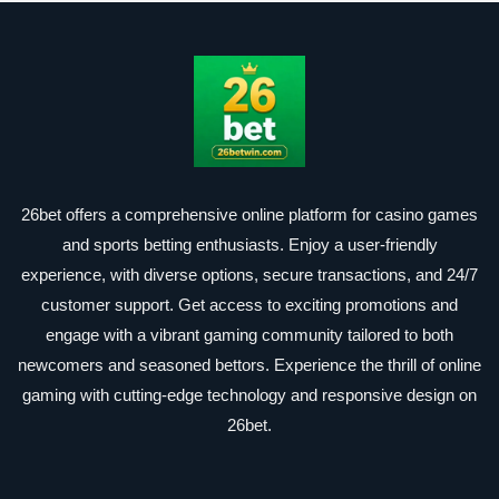
26bet offers a comprehensive online platform for casino games
and sports betting enthusiasts. Enjoy a user-friendly
experience, with diverse options, secure transactions, and 24/7
customer support. Get access to exciting promotions and
engage with a vibrant gaming community tailored to both
newcomers and seasoned bettors. Experience the thrill of online
gaming with cutting-edge technology and responsive design on
26bet.