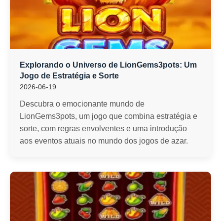
Explorando o Universo de LionGems3pots: Um
Jogo de Estratégia e Sorte
2026-06-19
Descubra o emocionante mundo de
LionGems3pots, um jogo que combina estratégia e
sorte, com regras envolventes e uma introdução
aos eventos atuais no mundo dos jogos de azar.