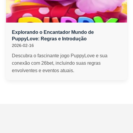
Explorando o Encantador Mundo de
PuppyLove: Regras e Introdução
2026-02-16
Descubra o fascinante jogo PuppyLove e sua
conexão com 26bet, incluindo suas regras
envolventes e eventos atuais.