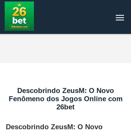
Descobrindo ZeusM: O Novo
Fenômeno dos Jogos Online com
26bet
Descobrindo ZeusM: O Novo