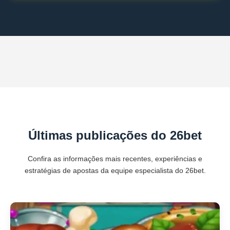
Últimas publicações do 26bet
Confira as informações mais recentes, experiências e
estratégias de apostas da equipe especialista do 26bet.