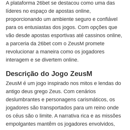
A plataforma 26bet se destacou como uma das
líderes no espaço de apostas online,
proporcionando um ambiente seguro e confiável
para os entusiastas dos jogos. Com opções que
vão desde apostas esportivas até cassinos online,
a parceria da 26bet com o ZeusM promete
revolucionar a maneira como os jogadores
interagem e se divertem online.
Descrição do Jogo ZeusM
ZeusM é um jogo inspirado nos mitos e lendas do
antigo deus grego Zeus. Com cenários
deslumbrantes e personagens carismáticos, os
jogadores são transportados para um reino onde
os céus são o limite. A narrativa rica e as missões
empolgantes mantêm os jogadores envolvidos,