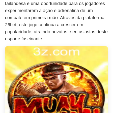
tailandesa e uma oportunidade para os jogadores
experimentarem a ação e adrenalina de um
combate em primeira mão. Através da plataforma
26bet, este jogo continua a crescer em
popularidade, atraindo novatos e entusiastas deste
esporte fascinante.