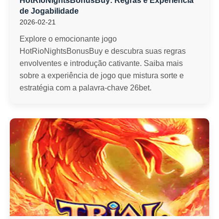
HotRioNightsBonusBuy: Regras e Experiência
de Jogabilidade
2026-02-21
Explore o emocionante jogo
HotRioNightsBonusBuy e descubra suas regras
envolventes e introdução cativante. Saiba mais
sobre a experiência de jogo que mistura sorte e
estratégia com a palavra-chave 26bet.