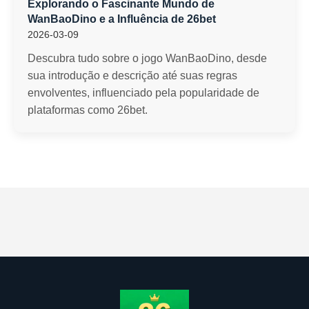
Explorando o Fascinante Mundo de
WanBaoDino e a Influência de 26bet
2026-03-09
Descubra tudo sobre o jogo WanBaoDino, desde
sua introdução e descrição até suas regras
envolventes, influenciado pela popularidade de
plataformas como 26bet.