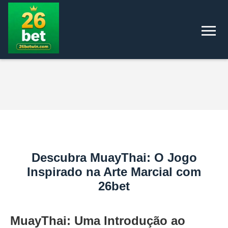
Descubra MuayThai: O Jogo
Inspirado na Arte Marcial com
26bet
MuayThai: Uma Introdução ao