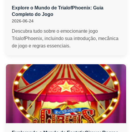
Explore o Mundo de TrialofPhoenix: Guia
Completo do Jogo
2026-06-24
Descubra tudo sobre o emocionante jogo
TrialofPhoenix, incluindo sua introdução, mecânica
de jogo e regras essenciais.