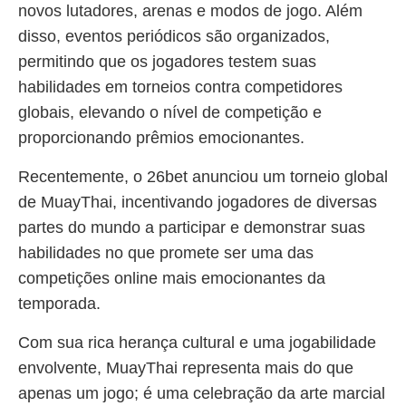
novos lutadores, arenas e modos de jogo. Além
disso, eventos periódicos são organizados,
permitindo que os jogadores testem suas
habilidades em torneios contra competidores
globais, elevando o nível de competição e
proporcionando prêmios emocionantes.
Recentemente, o 26bet anunciou um torneio global
de MuayThai, incentivando jogadores de diversas
partes do mundo a participar e demonstrar suas
habilidades no que promete ser uma das
competições online mais emocionantes da
temporada.
Com sua rica herança cultural e uma jogabilidade
envolvente, MuayThai representa mais do que
apenas um jogo; é uma celebração da arte marcial