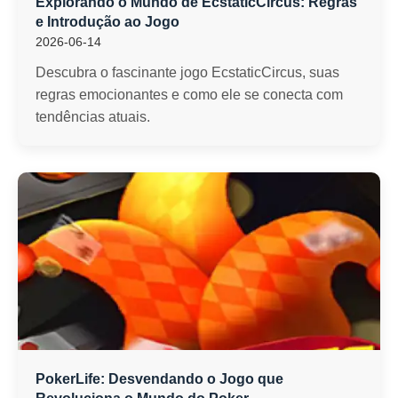
Explorando o Mundo de EcstaticCircus: Regras
e Introdução ao Jogo
2026-06-14
Descubra o fascinante jogo EcstaticCircus, suas
regras emocionantes e como ele se conecta com
tendências atuais.
PokerLife: Desvendando o Jogo que