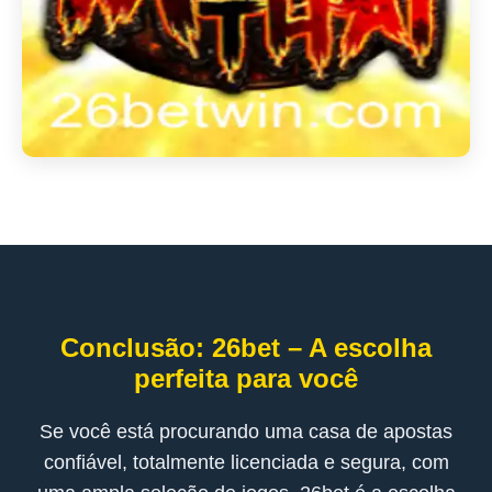
Conclusão: 26bet – A escolha
perfeita para você
Se você está procurando uma casa de apostas
confiável, totalmente licenciada e segura, com