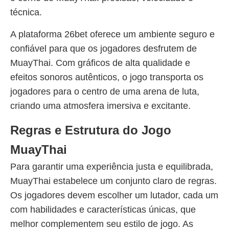
técnica.
A plataforma 26bet oferece um ambiente seguro e
confiável para que os jogadores desfrutem de
MuayThai. Com gráficos de alta qualidade e
efeitos sonoros autênticos, o jogo transporta os
jogadores para o centro de uma arena de luta,
criando uma atmosfera imersiva e excitante.
Regras e Estrutura do Jogo
MuayThai
Para garantir uma experiência justa e equilibrada,
MuayThai estabelece um conjunto claro de regras.
Os jogadores devem escolher um lutador, cada um
com habilidades e características únicas, que
melhor complementem seu estilo de jogo. As