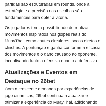
partidas são estruturadas em rounds, onde a
estratégia e a precisão nas escolhas são
fundamentais para obter a vitória.
Os jogadores têm a possibilidade de realizar
movimentos inspirados nos golpes reais do
MuayThai, como chutes circulares, socos diretos e
clinches. A pontuação é ganha conforme a eficácia
dos movimentos e o dano causado ao oponente,
incentivando tanto a ofensiva quanto a defensiva.
Atualizações e Eventos em
Destaque no 26bet
Com a crescente demanda por experiências de
jogo dinâmicas, 26bet continua a atualizar e
otimizar a experiência do MuayThai, adicionando