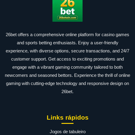
26bet offers a comprehensive online platform for casino games
and sports betting enthusiasts. Enjoy a user-friendly
experience, with diverse options, secure transactions, and 24/7
customer support. Get access to exciting promotions and
engage with a vibrant gaming community tailored to both
newcomers and seasoned bettors. Experience the thrill of online
gaming with cutting-edge technology and responsive design on
26bet.
Links rápidos
Jogos de tabuleiro