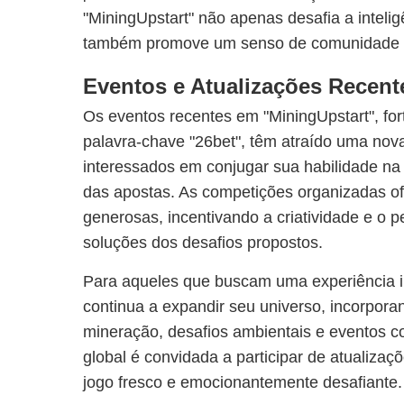
"MiningUpstart" não apenas desafia a inteli
também promove um senso de comunidade e
Eventos e Atualizações Recent
Os eventos recentes em "MiningUpstart", fo
palavra-chave "26bet", têm atraído uma nov
interessados em conjugar sua habilidade n
das apostas. As competições organizadas 
generosas, incentivando a criatividade e o 
soluções dos desafios propostos.
Para aqueles que buscam uma experiência i
continua a expandir seu universo, incorpor
mineração, desafios ambientais e eventos c
global é convidada a participar de atualiza
jogo fresco e emocionantemente desafiante.