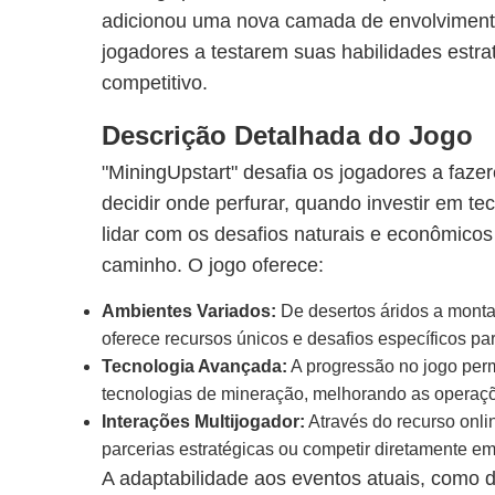
adicionou uma nova camada de envolvimento
jogadores a testarem suas habilidades estr
competitivo.
Descrição Detalhada do Jogo
"MiningUpstart" desafia os jogadores a faze
decidir onde perfurar, quando investir em t
lidar com os desafios naturais e econômico
caminho. O jogo oferece:
Ambientes Variados:
De desertos áridos a monta
oferece recursos únicos e desafios específicos p
Tecnologia Avançada:
A progressão no jogo per
tecnologias de mineração, melhorando as operaçõ
Interações Multijogador:
Através do recurso onli
parcerias estratégicas ou competir diretamente e
A adaptabilidade aos eventos atuais, como d