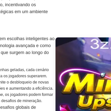
, incentivando os
atégicas em um ambiente
rem escolhas inteligentes ao
ecnologia avançada e como
s que surgem ao longo do
nhas geladas, cada cenário
ara os jogadores superarem.
mite o desbloqueio de novas
es e aumentando a eficiência.
ne, os jogadores podem formar
m desafios de mineração.
esafios globais de