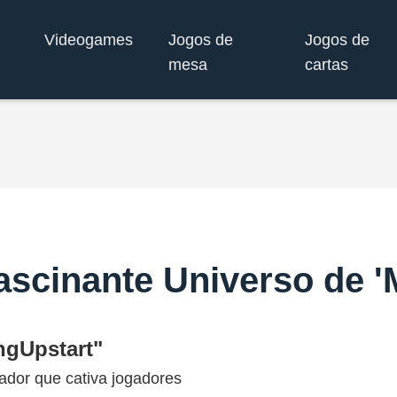
Videogames
Jogos de
Jogos de
mesa
cartas
scinante Universo de '
ngUpstart"
vador que cativa jogadores