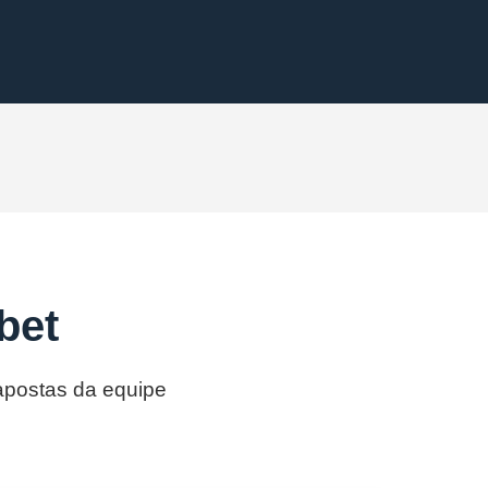
bet
 apostas da equipe