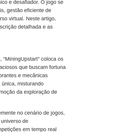
co e desafiador. O jogo se
s, gestão eficiente de
o virtual. Neste artigo,
scrição detalhada e as
 "MiningUpstart" coloca os
aciosos que buscam fortuna
brantes e mecânicas
 única, misturando
emoção da exploração de
emente no cenário de jogos,
 universo de
ompetições em tempo real