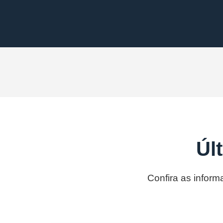
Úl
Confira as inform