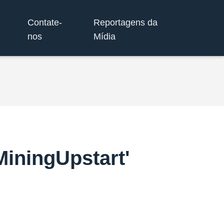
Contate-
Reportagens da
nos
Mídia
MiningUpstart'