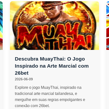
Descubra MuayThai: O Jogo
Inspirado na Arte Marcial com
26bet
2026-06-09
Explore o jogo MuayThai, inspirado na
tradicional arte marcial tailandesa, e
mergulhe em suas regras empolgantes e
conexão com 26bet.