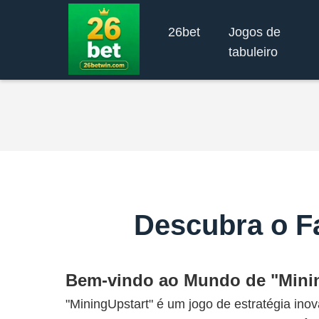
26bet
Jogos de
tabuleiro
Descubra o Fa
Bem-vindo ao Mundo de "Mini
"MiningUpstart" é um jogo de estratégia ino