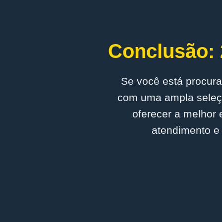
Conclusão: 
Se você está procura
com uma ampla seleçã
oferecer a melhor 
atendimento e 