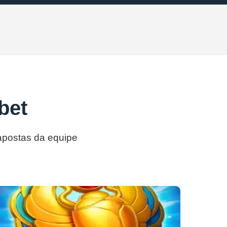
bet
 apostas da equipe