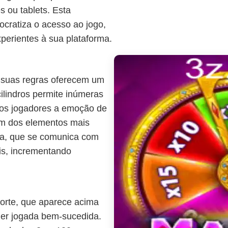
 ou tablets. Esta
ocratiza o acesso ao jogo,
xperientes à sua plataforma.
 suas regras oferecem um
ilindros permite inúmeras
os jogadores a emoção de
Um dos elementos mais
nga, que se comunica com
is, incrementando
orte, que aparece acima
uer jogada bem-sucedida.