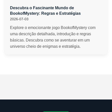
Descubra o Fascinante Mundo de
BookofMystery: Regras e Estratégias
2026-07-03
Explore o emocionante jogo BookofMystery com
uma descrição detalhada, introdução e regras
básicas. Descubra como se aventurar em um
universo cheio de enigmas e estratégia.