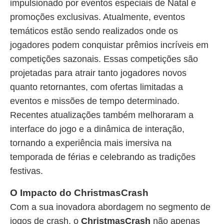
impulsionado por eventos especiais de Natal e
promoções exclusivas. Atualmente, eventos
temáticos estão sendo realizados onde os
jogadores podem conquistar prêmios incríveis em
competições sazonais. Essas competições são
projetadas para atrair tanto jogadores novos
quanto retornantes, com ofertas limitadas a
eventos e missões de tempo determinado.
Recentes atualizações também melhoraram a
interface do jogo e a dinâmica de interação,
tornando a experiência mais imersiva na
temporada de férias e celebrando as tradições
festivas.
O Impacto do ChristmasCrash
Com a sua inovadora abordagem no segmento de
jogos de crash, o
ChristmasCrash
não apenas