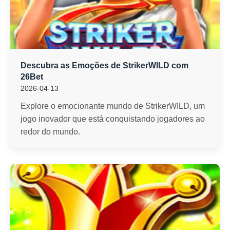
Descubra as Emoções de StrikerWILD com
26Bet
2026-04-13
Explore o emocionante mundo de StrikerWILD, um
jogo inovador que está conquistando jogadores ao
redor do mundo.