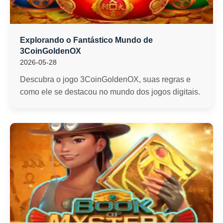
Explorando o Fantástico Mundo de
3CoinGoldenOX
2026-05-28
Descubra o jogo 3CoinGoldenOX, suas regras e
como ele se destacou no mundo dos jogos digitais.