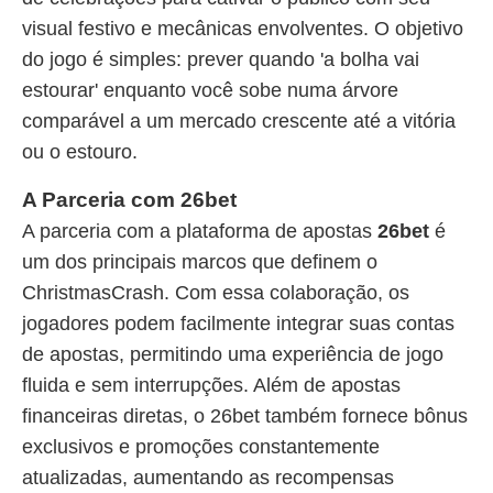
visual festivo e mecânicas envolventes. O objetivo
do jogo é simples: prever quando 'a bolha vai
estourar' enquanto você sobe numa árvore
comparável a um mercado crescente até a vitória
ou o estouro.
A Parceria com 26bet
A parceria com a plataforma de apostas
26bet
é
um dos principais marcos que definem o
ChristmasCrash. Com essa colaboração, os
jogadores podem facilmente integrar suas contas
de apostas, permitindo uma experiência de jogo
fluida e sem interrupções. Além de apostas
financeiras diretas, o 26bet também fornece bônus
exclusivos e promoções constantemente
atualizadas, aumentando as recompensas