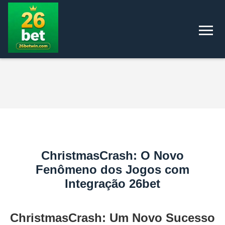
ChristmasCrash: O Novo
Fenômeno dos Jogos com
Integração 26bet
ChristmasCrash: Um Novo Sucesso