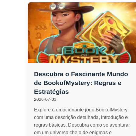
Descubra o Fascinante Mundo
de BookofMystery: Regras e
Estratégias
2026-07-03
Explore o emocionante jogo BookofMystery
com uma descrição detalhada, introdução e
regras básicas. Descubra como se aventurar
em um universo cheio de enigmas e