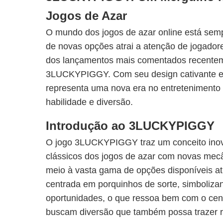
Jogos de Azar
O mundo dos jogos de azar online está sem
de novas opções atrai a atenção de jogado
dos lançamentos mais comentados recentem
3LUCKYPIGGY. Com seu design cativante e 
representa uma nova era no entretenimento d
habilidade e diversão.
Introdução ao 3LUCKYPIGGY
O jogo 3LUCKYPIGGY traz um conceito ino
clássicos dos jogos de azar com novas me
meio à vasta gama de opções disponíveis at
centrada em porquinhos de sorte, simboliza
oportunidades, o que ressoa bem com o cená
buscam diversão que também possa trazer 