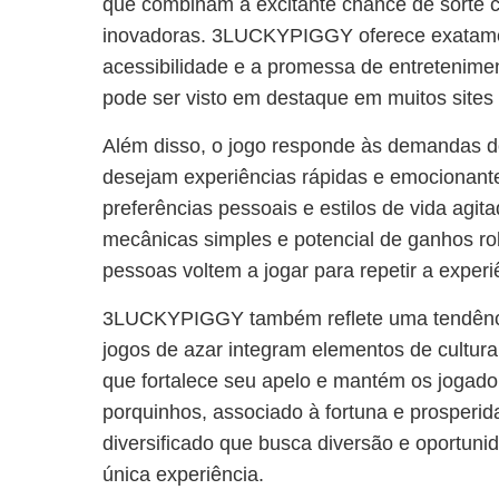
que combinam a excitante chance de sorte 
inovadoras. 3LUCKYPIGGY oferece exatame
acessibilidade e a promessa de entretenime
pode ser visto em destaque em muitos sites 
Além disso, o jogo responde às demandas 
desejam experiências rápidas e emocionant
preferências pessoais e estilos de vida agita
mecânicas simples e potencial de ganhos ro
pessoas voltem a jogar para repetir a experi
3LUCKYPIGGY também reflete uma tendênc
jogos de azar integram elementos de cultura
que fortalece seu apelo e mantém os jogad
porquinhos, associado à fortuna e prosperid
diversificado que busca diversão e oportun
única experiência.